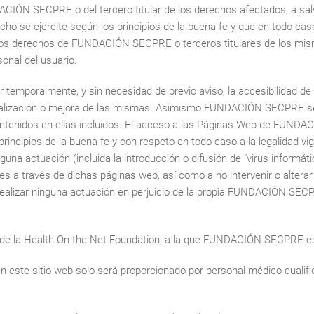
CIÓN SECPRE o del tercero titular de los derechos afectados, a salv
ho se ejercite según los principios de la buena fe y que en todo cas
e los derechos de FUNDACIÓN SECPRE o terceros titulares de los mis
onal del usuario.
mporalmente, y sin necesidad de previo aviso, la accesibilidad de 
ualización o mejora de las mismas. Asimismo FUNDACIÓN SECPRE se r
contenidos en ellas incluidos. El acceso a las Páginas Web de FUN
s principios de la buena fe y con respeto en todo caso a la legalida
nguna actuación (incluida la introducción o difusión de "virus inform
es a través de dichas páginas web, así como a no intervenir o altera
 realizar ninguna actuación en perjuicio de la propia FUNDACIÓN SEC
 de la Health On the Net Foundation, a la que FUNDACIÓN SECPRE es
en este sitio web solo será proporcionado por personal médico cuali