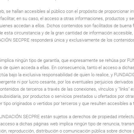
b, se hallan accesibles al público con el propósito de proporcionar i
acilitar, en su caso, el acceso a otras informaciones, productos y se
quienes accedan a ellos. Dichos contenidos son facilitados de buena 
e esta circunstancia y de la gran cantidad de información accesible, 
CIÓN SECPRE responderá única y exclusivamente de los contenidos d
plica ningún tipo de garantía, que expresamente se rehúsa por FU
es de quien acceda a ellas. En consecuencia, tanto el acceso a dich
ectúa bajo la exclusiva responsabilidad de quien lo realice, y FUND
mergente ni por lucro cesante, por los eventuales perjuicios derivado
ontenidos de terceros a través de las conexiones, vínculos y "link
 subsidiaria, por productos o servicios prestados u ofertados por otr
r tipo originados o vertidos por terceros y que resulten accesible
 FUNDACIÓN SECPRE están sujetos a derechos de propiedad intelectu
 acceso a dichas páginas web implica ningún tipo de renuncia, transmi
ación, reproducción, distribución o comunicación pública sobre dichos 